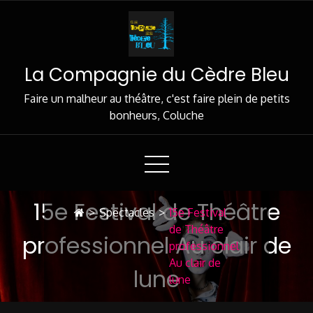
La Compagnie du Cèdre Bleu
Faire un malheur au théâtre, c'est faire plein de petits
bonheurs, Coluche
15e Festival de Théâtre
>
Spectacles
>
15e Festival
de Théâtre
professionnel Au clair de
professionnel
Au clair de
lune
lune